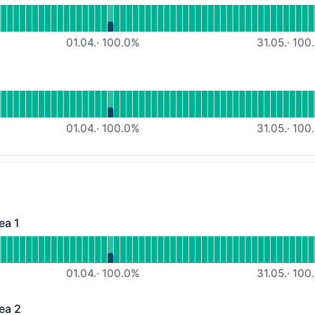
lesen für Datacenter Internet connectivity
01.04.
·
100.0
%
31.05.
·
100.
sfähig
 lesen für Power supply
01.04.
·
100.0
%
31.05.
·
100.
ea 1
 - Funktionsfähig
lesen für Housing-Services Area 1
01.04.
·
100.0
%
31.05.
·
100.
ea 2