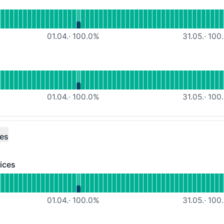
onsfähig
 lesen für Webhosting HE
01.04.
·
100.0
%
31.05.
·
100.
ionsfähig
 lesen für DNS-Hosting DR
01.04.
·
100.0
%
31.05.
·
100.
ces
ices
s - Funktionsfähig
lesen für Microsoft Azure services
01.04.
·
100.0
%
31.05.
·
100.