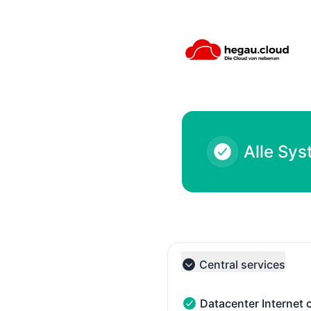
hegau cloud - Systemhaus Tröndle - Geschichte beachten
Alle Sys
Central services
Collapse group
Datacenter Internet 
Datacenter Internet conn