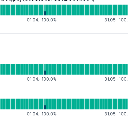
acy (Infrastruktur der Alamos GmbH) - Funktionsfähig
 lesen für ALAMOS-MQTT-Broker Legacy (Infrastruktur d
01.04.
·
100.0
%
31.05.
·
100.
ionsfähig
 lesen für Webhosting MW
01.04.
·
100.0
%
31.05.
·
100.
nsfähig
lesen für Webhosting IO
01.04.
·
100.0
%
31.05.
·
100.