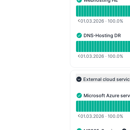
Webhosting HE
Webhosting HE - Funkti
Verfügbarkeitsdiagramm
01.03.2026
·
100.0
%
PREVIOUS PAGE
DNS-Hosting DR
DNS-Hosting DR - Funkt
Verfügbarkeitsdiagramm
01.03.2026
·
100.0
%
PREVIOUS PAGE
External cloud servi
Collapse group
Microsoft Azure serv
Microsoft Azure service
Verfügbarkeitsdiagramm 
01.03.2026
·
100.0
%
PREVIOUS PAGE