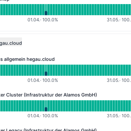
- Funktionsfähig
m lesen für Veeam-Managed-Backup
01.04.
·
100.0
%
31.05.
·
100.
gau.cloud
s allgemein hegau.cloud
lgemein hegau.cloud - Funktionsfähig
lesen für Rechenzentrumstatus allgemein hegau.cloud
01.04.
·
100.0
%
31.05.
·
100.
 Cluster (Infrastruktur der Alamos GmbH)
ster (Infrastruktur der Alamos GmbH) - Funktionsfähig
 lesen für ALAMOS-MQTT-Broker Cluster (Infrastruktur d
01.04.
·
100.0
%
31.05.
·
100.
 Legacy (Infrastruktur der Alamos GmbH)