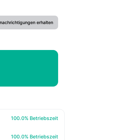
nachrichtigungen erhalten
E-Mail
100% - Betriebszeit
100.0% Betriebszeit
100% - Betriebszeit
100.0% Betriebszeit