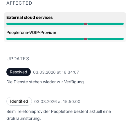
AFFECTED
External cloud services
Major outage from 3:50 PM to 4:34 PM
Peoplefone-VOIP-Provider
Major outage from 3:50 PM to 4:34 PM
UPDATES
Resolved
03.03.2026 at 16:34:07
UTC
Die Dienste stehen wieder zur Verfügung.
Identified
03.03.2026 at 15:50:00
UTC
Beim Telefonieprovider Peoplefone besteht aktuell eine
Großraumstörung.